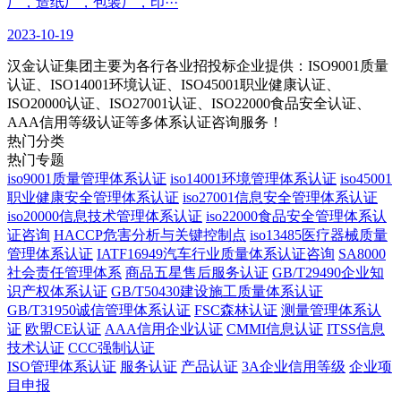
厂，造纸厂，包装厂，印···
2023-10-19
汉金认证集团主要为各行各业招投标企业提供：ISO9001质量
认证、ISO14001环境认证、ISO45001职业健康认证、
ISO20000认证、ISO27001认证、ISO22000食品安全认证、
AAA信用等级认证等多体系认证咨询服务！
热门分类
热门专题
iso9001质量管理体系认证
iso14001环境管理体系认证
iso45001
职业健康安全管理体系认证
iso27001信息安全管理体系认证
iso20000信息技术管理体系认证
iso22000食品安全管理体系认
证咨询
HACCP危害分析与关键控制点
iso13485医疗器械质量
管理体系认证
IATF16949汽车行业质量体系认证咨询
SA8000
社会责任管理体系
商品五星售后服务认证
GB/T29490企业知
识产权体系认证
GB/T50430建设施工质量体系认证
GB/T31950诚信管理体系认证
FSC森林认证
测量管理体系认
证
欧盟CE认证
AAA信用企业认证
CMMI信息认证
ITSS信息
技术认证
CCC强制认证
ISO管理体系认证
服务认证
产品认证
3A企业信用等级
企业项
目申报