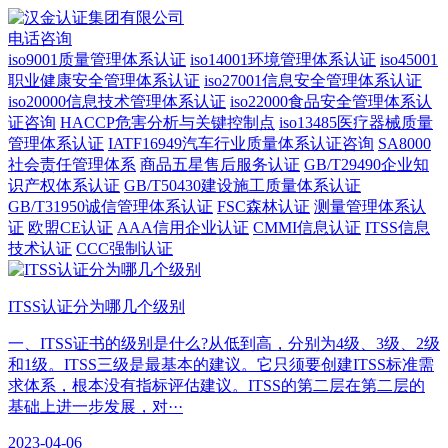
电话咨询
iso9001质量管理体系认证
iso14001环境管理体系认证
iso45001
职业健康安全管理体系认证
iso27001信息安全管理体系认证
iso20000信息技术管理体系认证
iso22000食品安全管理体系认
证咨询
HACCP危害分析与关键控制点
iso13485医疗器械质量
管理体系认证
IATF16949汽车行业质量体系认证咨询
SA8000
社会责任管理体系
商品五星售后服务认证
GB/T29490企业知
识产权体系认证
GB/T50430建设施工质量体系认证
GB/T31950诚信管理体系认证
FSC森林认证
测量管理体系认
证
欧盟CE认证
AAA信用企业认证
CMMI信息认证
ITSS信息
技术认证
CCC强制认证
ITSS认证分为哪几个级别
一、ITSS证书的级别是什么?从低到高，分别为4级、3级、2级
和1级。ITSS三级是最基本的建议。它只须要创建ITSS标准需
求体系，根本没有指标评估建议。ITSS的第二层在第二层的
基础上进一步发展，对···
2023-04-06