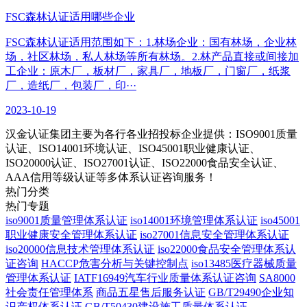
​FSC森林认证适用哪些企业
FSC森林认证适用范围如下：1.林场企业：国有林场，企业林
场，社区林场，私人林场等所有林场。2.林产品直接或间接加
工企业：原木厂，板材厂，家具厂，地板厂，门窗厂，纸浆
厂，造纸厂，包装厂，印···
2023-10-19
汉金认证集团主要为各行各业招投标企业提供：ISO9001质量
认证、ISO14001环境认证、ISO45001职业健康认证、
ISO20000认证、ISO27001认证、ISO22000食品安全认证、
AAA信用等级认证等多体系认证咨询服务！
热门分类
热门专题
iso9001质量管理体系认证
iso14001环境管理体系认证
iso45001
职业健康安全管理体系认证
iso27001信息安全管理体系认证
iso20000信息技术管理体系认证
iso22000食品安全管理体系认
证咨询
HACCP危害分析与关键控制点
iso13485医疗器械质量
管理体系认证
IATF16949汽车行业质量体系认证咨询
SA8000
社会责任管理体系
商品五星售后服务认证
GB/T29490企业知
识产权体系认证
GB/T50430建设施工质量体系认证