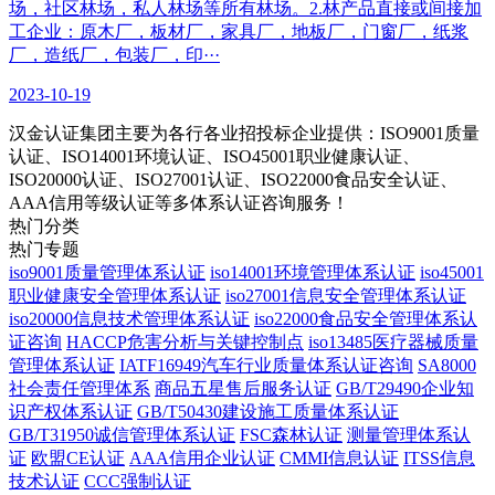
场，社区林场，私人林场等所有林场。2.林产品直接或间接加
工企业：原木厂，板材厂，家具厂，地板厂，门窗厂，纸浆
厂，造纸厂，包装厂，印···
2023-10-19
汉金认证集团主要为各行各业招投标企业提供：ISO9001质量
认证、ISO14001环境认证、ISO45001职业健康认证、
ISO20000认证、ISO27001认证、ISO22000食品安全认证、
AAA信用等级认证等多体系认证咨询服务！
热门分类
热门专题
iso9001质量管理体系认证
iso14001环境管理体系认证
iso45001
职业健康安全管理体系认证
iso27001信息安全管理体系认证
iso20000信息技术管理体系认证
iso22000食品安全管理体系认
证咨询
HACCP危害分析与关键控制点
iso13485医疗器械质量
管理体系认证
IATF16949汽车行业质量体系认证咨询
SA8000
社会责任管理体系
商品五星售后服务认证
GB/T29490企业知
识产权体系认证
GB/T50430建设施工质量体系认证
GB/T31950诚信管理体系认证
FSC森林认证
测量管理体系认
证
欧盟CE认证
AAA信用企业认证
CMMI信息认证
ITSS信息
技术认证
CCC强制认证