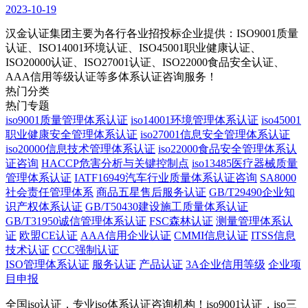
2023-10-19
汉金认证集团主要为各行各业招投标企业提供：ISO9001质量
认证、ISO14001环境认证、ISO45001职业健康认证、
ISO20000认证、ISO27001认证、ISO22000食品安全认证、
AAA信用等级认证等多体系认证咨询服务！
热门分类
热门专题
iso9001质量管理体系认证
iso14001环境管理体系认证
iso45001
职业健康安全管理体系认证
iso27001信息安全管理体系认证
iso20000信息技术管理体系认证
iso22000食品安全管理体系认
证咨询
HACCP危害分析与关键控制点
iso13485医疗器械质量
管理体系认证
IATF16949汽车行业质量体系认证咨询
SA8000
社会责任管理体系
商品五星售后服务认证
GB/T29490企业知
识产权体系认证
GB/T50430建设施工质量体系认证
GB/T31950诚信管理体系认证
FSC森林认证
测量管理体系认
证
欧盟CE认证
AAA信用企业认证
CMMI信息认证
ITSS信息
技术认证
CCC强制认证
ISO管理体系认证
服务认证
产品认证
3A企业信用等级
企业项
目申报
全国iso认证，专业iso体系认证咨询机构！iso9001认证，iso三